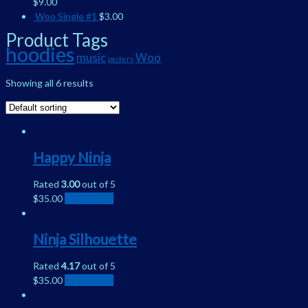
$
9.00
Woo Single #1
$
3.00
Product Tags
hoodies
music
Woo
posters
Showing all 6 results
Happy Ninja
Rated
3.00
out of 5
$
35.00
Add to cart
Ninja Silhouette
Rated
4.17
out of 5
$
35.00
Add to cart