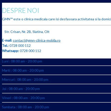
DESPRE NOI
GMN™ este o clinica medicala care isi desfasoara activitatea si la domicil
Str. Crisan, Nr. 2B, Slatina, Olt
E-mail:
contact@gmn-clinica-mobila.ro
Tel.:
0728 000 112
Whatsapp:
0728 000 112
Luni : 08:00 am - 20:00 pm
Marti : 08:00 am - 20:00 pm
Miercuri : 08:00 am - 20:00 pm
Joi : 08:00 am - 20:00 pm
Vineri : 08:00 am - 20:00 pm
Sambata : 08:00 am - 20:00 pm