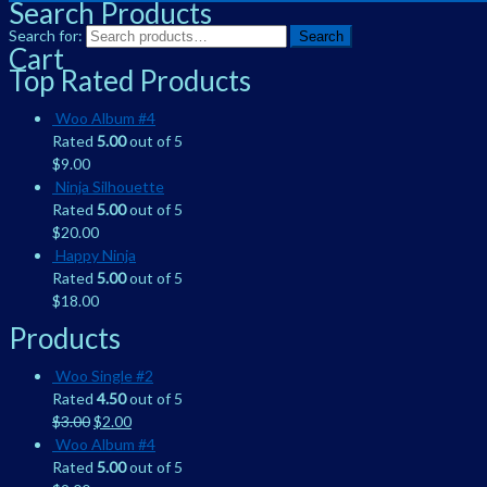
Search Products
Search for:
Search
Cart
Top Rated Products
Woo Album #4
Rated
5.00
out of 5
$
9.00
Ninja Silhouette
Rated
5.00
out of 5
$
20.00
Happy Ninja
Rated
5.00
out of 5
$
18.00
Products
Woo Single #2
Rated
4.50
out of 5
$
3.00
$
2.00
Woo Album #4
Rated
5.00
out of 5