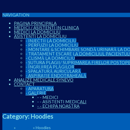
NAVIGATION
PAGINA PRINCIPALA
MEDICI / ASISTENTI IN CLINICA
MEDICI LA DOMICILIU
ASISTENTI LA DOMICILIU
-
INJECTII LA DOMICILIU
-
PERFUZII LA DOMICILIU
-
MONTARE & SCHIMBARE SONDĂ URINARĂ LA DO
-
TRATAMENT ESCARE LA DOMICILIUL PACIENTUL
-
CLISMĂ LA DOMICILIU
-
SUTURA PLAGII/ SUPRIMAREA FIRELOR POSTOP
-
ÎNGRIJIREA PLĂGILOR
-
SPALATURĂ AURICULARĂ
-
ASPIRAȚIE ENDOTRAHEALĂ
ANALIZE MEDICALE SYNEVO
CONTACT
-
APARATURA
-
GALERIE
-
-
MEDICI
-
-
ASISTENTI MEDICALI
-
-
ECHIPA NOASTRA
Category:
Hoodies
Home
»
Clothing
» Hoodies