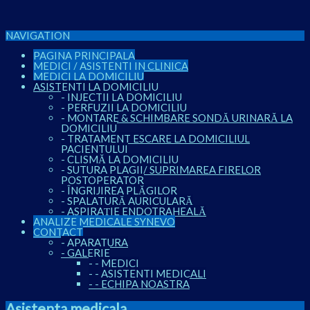
NAVIGATION
PAGINA PRINCIPALA
MEDICI / ASISTENTI IN CLINICA
MEDICI LA DOMICILIU
ASISTENTI LA DOMICILIU
-
INJECTII LA DOMICILIU
-
PERFUZII LA DOMICILIU
-
MONTARE & SCHIMBARE SONDĂ URINARĂ LA
DOMICILIU
-
TRATAMENT ESCARE LA DOMICILIUL
PACIENTULUI
-
CLISMĂ LA DOMICILIU
-
SUTURA PLAGII/ SUPRIMAREA FIRELOR
POSTOPERATOR
-
ÎNGRIJIREA PLĂGILOR
-
SPALATURĂ AURICULARĂ
-
ASPIRAȚIE ENDOTRAHEALĂ
ANALIZE MEDICALE SYNEVO
CONTACT
-
APARATURA
-
GALERIE
-
-
MEDICI
-
-
ASISTENTI MEDICALI
-
-
ECHIPA NOASTRA
Asistenta medicala