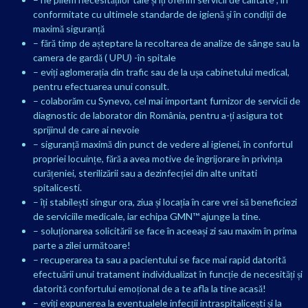
conformitate cu ultimele standarde de igienă și în condiții de
maximă siguranță
– fără timp de așteptare la recoltarea de analize de sânge sau la
camera de gardă ( UPU) -în spitale
– eviți aglomerația din trafic sau de la ușa cabinetului medical,
pentru efectuarea unui consult.
– colaborăm cu Synevo, cel mai important furnizor de servicii de
diagnostic de laborator din România, pentru a-ți asigura tot
sprijinul de care ai nevoie
– siguranță maximă din punct de vedere al igienei, în confortul
propriei locuințe, fără a avea motive de îngrijorare în privința
curățeniei, sterilizării sau a dezinfecției din alte unitati
spitalicesti.
– îți stabilești singur ora, ziua și locația în care vrei să beneficiezi
de serviciile medicale, iar echipa GMN™ ajunge la tine.
– soluționarea solicitării se face în aceeași zi sau maxim în prima
parte a zilei următoare!
– recuperarea ta sau a pacientului se face mai rapid datorită
efectuării unui tratament individualizat în funcție de necesități și
datorită confortului emoțional de a te afla la tine acasă!
– eviți expunerea la eventualele infecții intraspitalicești și la