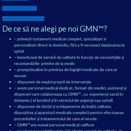
12. Holter TA/EKG
13. Electrocardiograma
De ce să ne alegi pe noi GMN™?
– primești tratament medical complet, specializat si
personalizat direct la domiciliu, fără a fi necesară deplasarea la
spital
– beneficiezi de servicii de calitate în funcție de necesitățile și
recomandările primite de la medic
– promptitudine în primirea de îngrijiri medicale de care ai
nevoie
– dispunem de mașini proprii de intervenție
– avem personal medical dedicat, format din medici, asistenți și
dispeceri care colaboreaza cu GMN™ , cu experiență vastă în
domeniu ( ei lucrând și în serviciul de urgență sau spital)
– dispunem de dotări și echipamente de înaltă calitate,
dispozitive și aparatură medicala completă pentru efectuarea
procedurilor și tratamentului de care ai nevoie.
– GMN™ are numai personal medical calificat
– ne pliem necesităților tale și îți oferim servicii de calitate , în