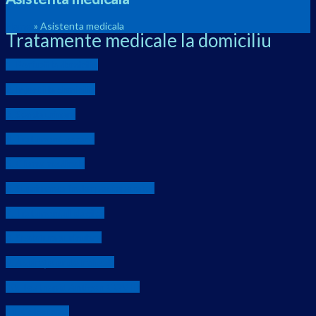
Home
»
Asistenta medicala
Tratamente medicale la domiciliu
1. Perfuzii la domiciliu
2. Injectii la domiciliu
3. Sonda urinara
4. Tratament escare
5. Clisma medicala
6. Suprimarea firelor postoperator
7. Tratamentul plagilor
8. Spalatura auriculara
9. Aspirație endotraheală
10. Test rapid Antigen COVID
11. Colostoma