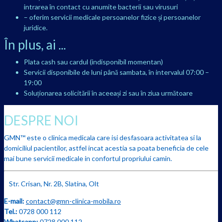
intrarea în contact cu anumite bacterii sau virusuri
– oferim servicii medicale persoanelor fizice și persoanelor
juridice.
În plus, ai ...
Plata cash sau cardul (indisponibil momentan)
Servicii disponibile de luni până sambata, în intervalul 07:00 –
19:00
Soluționarea solicitării în aceeași zi sau în ziua următoare
DESPRE NOI
GMN™ este o clinica medicala care isi desfasoara activitatea si la
domiciliul pacientilor, astfel incat acestia sa poata beneficia de cele
mai bune servicii medicale in confortul propriului camin.
Str. Crisan, Nr. 2B, Slatina, Olt
E-mail:
contact@gmn-clinica-mobila.ro
Tel.:
0728 000 112
Whatsapp:
0728 000 112