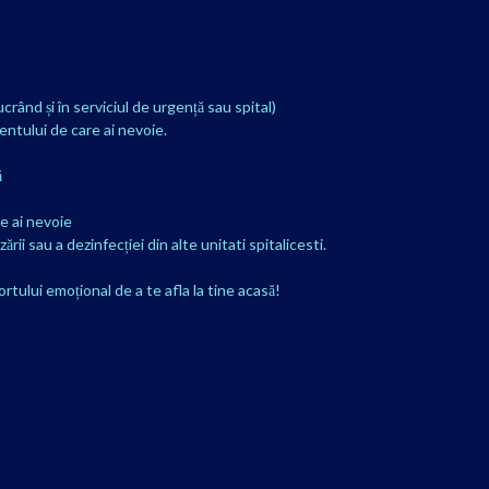
rând și în serviciul de urgență sau spital)
entului de care ai nevoie.
ă
re ai nevoie
ării sau a dezinfecției din alte unitati spitalicesti.
rtului emoțional de a te afla la tine acasă!