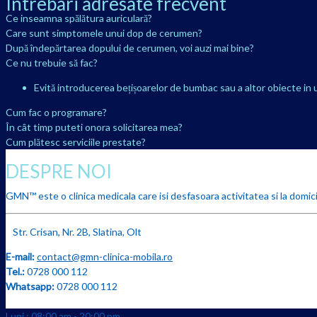
Intrebari adresate frecvent
Ce inseamna spălătura auriculară?
Care sunt simptomele unui dop de cerumen?
După îndepărtarea dopului de cerumen, voi auzi mai bine?
Ce nu trebuie să fac?
Evită introducerea bețișoarelor de bumbac sau a altor obiecte in 
Cum fac o programare?
În cât timp puteti onora solicitarea mea?
Cum plătesc serviciile prestate?
DESPRE NOI
GMN™ este o clinica medicala care isi desfasoara activitatea si la domicil
Str. Crisan, Nr. 2B, Slatina, Olt
E-mail:
contact@gmn-clinica-mobila.ro
Tel.:
0728 000 112
Whatsapp:
0728 000 112
Luni : 08:00 am - 20:00 pm