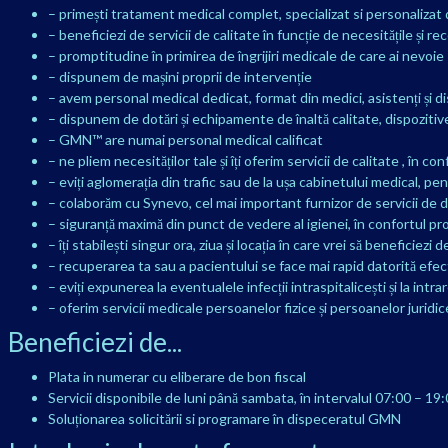
– primești tratament medical complet, specializat si personalizat di
– beneficiezi de servicii de calitate în funcție de necesitățile și 
– promptitudine în primirea de îngrijiri medicale de care ai nevoie
– dispunem de mașini proprii de intervenție
– avem personal medical dedicat, format din medici, asistenți și d
– dispunem de dotări și echipamente de înaltă calitate, dispoziti
– GMN™ are numai personal medical calificat
– ne pliem necesităților tale și îți oferim servicii de calitate , în 
– eviți aglomerația din trafic sau de la ușa cabinetului medical, p
– colaborăm cu Synevo, cel mai important furnizor de servicii de d
– siguranță maximă din punct de vedere al igienei, în confortul propri
– îți stabilești singur ora, ziua și locația în care vrei să beneficiez
– recuperarea ta sau a pacientului se face mai rapid datorită efectu
– eviți expunerea la eventualele infecții intraspitalicești și la int
– oferim servicii medicale persoanelor fizice și persoanelor juridic
Beneficiezi de...
Plata in numerar cu eliberare de bon fiscal
Servicii disponibile de luni până sambata, în intervalul 07:00 – 19
Soluționarea solicitării si programare în dispeceratul GMN