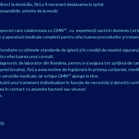
rect la domiciliu, fără a fi necesară deplasarea la spital
recomandările primite de la medic
ispeceri care colaboreaza cu GMN™ , cu experiență vastă în domeniu ( ei luc
ve și aparatură medicala completă pentru efectuarea procedurilor și tratam
conformitate cu ultimele standarde de igienă și în condiții de maximă siguranț
entru efectuarea unui consult.
iagnostic de laborator din România, pentru a-ți asigura tot sprijinul de ca
ei locuințe, fără a avea motive de îngrijorare în privința curățeniei, steriliz
i de serviciile medicale, iar echipa GMN™ ajunge la tine.
ării unui tratament individualizat în funcție de necesități și datorită confo
rarea în contact cu anumite bacterii sau virusuri
e.
:00