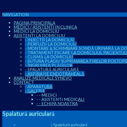
NAVIGATION
PAGINA PRINCIPALA
MEDICI / ASISTENTI IN CLINICA
MEDICI LA DOMICILIU
ASISTENTI LA DOMICILIU
-
INJECTII LA DOMICILIU
-
PERFUZII LA DOMICILIU
-
MONTARE & SCHIMBARE SONDĂ URINARĂ LA DO
-
TRATAMENT ESCARE LA DOMICILIUL PACIENTUL
-
CLISMĂ LA DOMICILIU
-
SUTURA PLAGII/ SUPRIMAREA FIRELOR POSTOP
-
ÎNGRIJIREA PLĂGILOR
-
SPALATURĂ AURICULARĂ
-
ASPIRAȚIE ENDOTRAHEALĂ
ANALIZE MEDICALE SYNEVO
CONTACT
-
APARATURA
-
GALERIE
-
-
MEDICI
-
-
ASISTENTI MEDICALI
-
-
ECHIPA NOASTRA
Spalatură auriculară
Home
»
Asistenta medicala
»
Spalatură auriculară