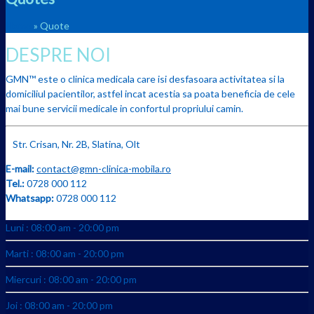
Home
» Quote
DESPRE NOI
GMN™ este o clinica medicala care isi desfasoara activitatea si la
domiciliul pacientilor, astfel incat acestia sa poata beneficia de cele
mai bune servicii medicale in confortul propriului camin.
Str. Crisan, Nr. 2B, Slatina, Olt
E-mail:
contact@gmn-clinica-mobila.ro
Tel.:
0728 000 112
Whatsapp:
0728 000 112
Luni : 08:00 am - 20:00 pm
Marti : 08:00 am - 20:00 pm
Miercuri : 08:00 am - 20:00 pm
Joi : 08:00 am - 20:00 pm