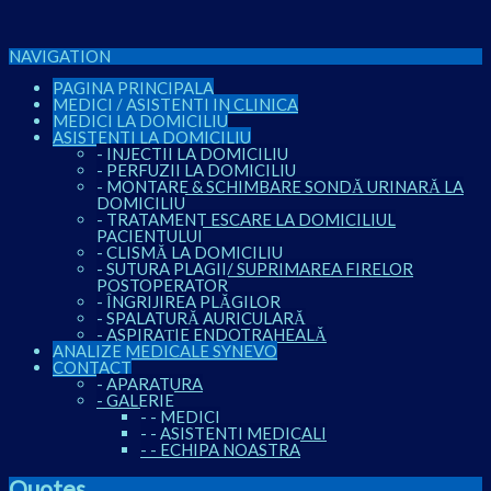
NAVIGATION
PAGINA PRINCIPALA
MEDICI / ASISTENTI IN CLINICA
MEDICI LA DOMICILIU
ASISTENTI LA DOMICILIU
-
INJECTII LA DOMICILIU
-
PERFUZII LA DOMICILIU
-
MONTARE & SCHIMBARE SONDĂ URINARĂ LA
DOMICILIU
-
TRATAMENT ESCARE LA DOMICILIUL
PACIENTULUI
-
CLISMĂ LA DOMICILIU
-
SUTURA PLAGII/ SUPRIMAREA FIRELOR
POSTOPERATOR
-
ÎNGRIJIREA PLĂGILOR
-
SPALATURĂ AURICULARĂ
-
ASPIRAȚIE ENDOTRAHEALĂ
ANALIZE MEDICALE SYNEVO
CONTACT
-
APARATURA
-
GALERIE
-
-
MEDICI
-
-
ASISTENTI MEDICALI
-
-
ECHIPA NOASTRA
Quotes