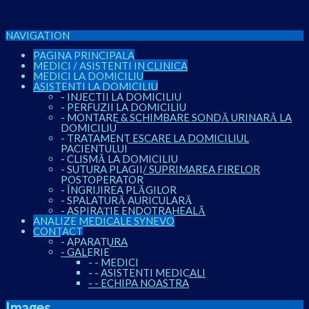
NAVIGATION
PAGINA PRINCIPALA
MEDICI / ASISTENTI IN CLINICA
MEDICI LA DOMICILIU
ASISTENTI LA DOMICILIU
-
INJECTII LA DOMICILIU
-
PERFUZII LA DOMICILIU
-
MONTARE & SCHIMBARE SONDĂ URINARĂ LA
DOMICILIU
-
TRATAMENT ESCARE LA DOMICILIUL
PACIENTULUI
-
CLISMĂ LA DOMICILIU
-
SUTURA PLAGII/ SUPRIMAREA FIRELOR
POSTOPERATOR
-
ÎNGRIJIREA PLĂGILOR
-
SPALATURĂ AURICULARĂ
-
ASPIRAȚIE ENDOTRAHEALĂ
ANALIZE MEDICALE SYNEVO
CONTACT
-
APARATURA
-
GALERIE
-
-
MEDICI
-
-
ASISTENTI MEDICALI
-
-
ECHIPA NOASTRA
Images