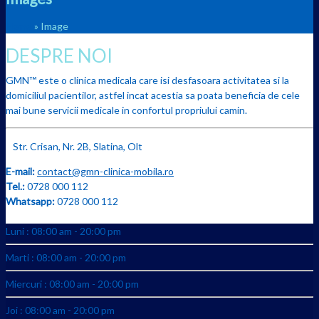
Home
» Image
DESPRE NOI
GMN™ este o clinica medicala care isi desfasoara activitatea si la
domiciliul pacientilor, astfel incat acestia sa poata beneficia de cele
mai bune servicii medicale in confortul propriului camin.
Str. Crisan, Nr. 2B, Slatina, Olt
E-mail:
contact@gmn-clinica-mobila.ro
Tel.:
0728 000 112
Whatsapp:
0728 000 112
Luni : 08:00 am - 20:00 pm
Marti : 08:00 am - 20:00 pm
Miercuri : 08:00 am - 20:00 pm
Joi : 08:00 am - 20:00 pm