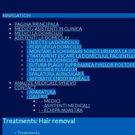
NAVIGATION
PAGINA PRINCIPALA
MEDICI / ASISTENTI IN CLINICA
MEDICI LA DOMICILIU
ASISTENTI LA DOMICILIU
-
INJECTII LA DOMICILIU
-
PERFUZII LA DOMICILIU
-
MONTARE & SCHIMBARE SONDĂ URINARĂ LA DO
-
TRATAMENT ESCARE LA DOMICILIUL PACIENTUL
-
CLISMĂ LA DOMICILIU
-
SUTURA PLAGII/ SUPRIMAREA FIRELOR POSTOP
-
ÎNGRIJIREA PLĂGILOR
-
SPALATURĂ AURICULARĂ
-
ASPIRAȚIE ENDOTRAHEALĂ
ANALIZE MEDICALE SYNEVO
CONTACT
-
APARATURA
-
GALERIE
-
-
MEDICI
-
-
ASISTENTI MEDICALI
-
-
ECHIPA NOASTRA
Treatments:
Hair removal
Home
»
Treatments