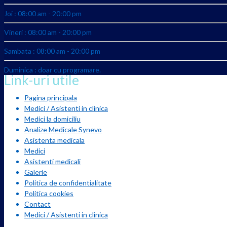
Joi : 08:00 am - 20:00 pm
Vineri : 08:00 am - 20:00 pm
Sambata : 08:00 am - 20:00 pm
Duminica : doar cu programare.
Link-uri utile
Pagina principala
Medici / Asistenti in clinica
Medici la domiciliu
Analize Medicale Synevo
Asistenta medicala
Medici
Asistenti medicali
Galerie
Politica de confidentialitate
Politica cookies
Contact
Medici / Asistenti in clinica