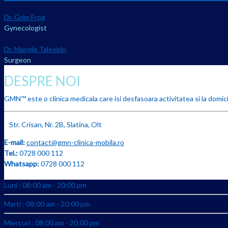
Dr. Grim Frog
Gynecologist
Dr. Mangle Taleebin
Surgeon
DESPRE NOI
GMN™ este o clinica medicala care isi desfasoara activitatea si la domicil
Str. Crisan, Nr. 2B, Slatina, Olt
E-mail:
contact@gmn-clinica-mobila.ro
Tel.:
0728 000 112
Whatsapp:
0728 000 112
Luni : 08:00 am - 20:00 pm
Marti : 08:00 am - 20:00 pm
Miercuri : 08:00 am - 20:00 pm