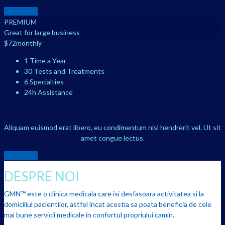
BUY NOW
PREMIUM
Great for large business
$
72
monthly
1 Time a Year
30 Tests and Treatments
6 Specialties
24h Assistance
Aliquam euismod erat libero, eu condimentum nisl hendrerit vel. Ut sit
amet congue lectus.
BUY NOW
DESPRE NOI
GMN™ este o clinica medicala care isi desfasoara activitatea si la
domiciliul pacientilor, astfel incat acestia sa poata beneficia de cele
mai bune servicii medicale in confortul propriului camin.