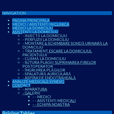
NAVIGATION
PAGINA PRINCIPALA
MEDICI / ASISTENTI IN CLINICA
MEDICI LA DOMICILIU
ASISTENTI LA DOMICILIU
-
INJECTII LA DOMICILIU
-
PERFUZII LA DOMICILIU
-
MONTARE & SCHIMBARE SONDĂ URINARĂ LA
DOMICILIU
-
TRATAMENT ESCARE LA DOMICILIUL
PACIENTULUI
-
CLISMĂ LA DOMICILIU
-
SUTURA PLAGII/ SUPRIMAREA FIRELOR
POSTOPERATOR
-
ÎNGRIJIREA PLĂGILOR
-
SPALATURĂ AURICULARĂ
-
ASPIRAȚIE ENDOTRAHEALĂ
ANALIZE MEDICALE SYNEVO
CONTACT
-
APARATURA
-
GALERIE
-
-
MEDICI
-
-
ASISTENTI MEDICALI
-
-
ECHIPA NOASTRA
Pricing Tables