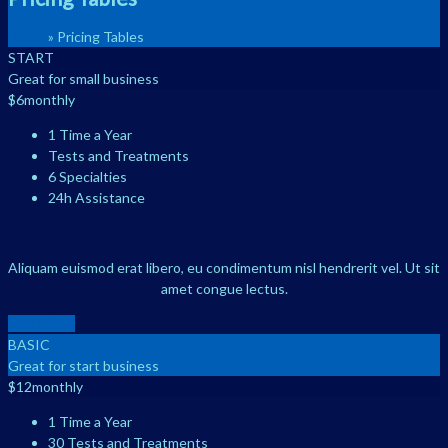
Home
»
Pricing Tables
START
Great for small business
$
6
monthly
1 Time a Year
Tests and Treatments
6 Specialties
24h Assistance
Aliquam euismod erat libero, eu condimentum nisl hendrerit vel. Ut sit
amet congue lectus.
BUY NOW
BASIC
Great for start business
$
12
monthly
1 Time a Year
30 Tests and Treatments