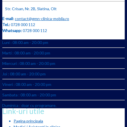
Str. Crisan, Nr. 2B, Slatina, Olt
E-mail:
contact@gmn-clinica-mobila.ro
Tel.:
0728 000 112
Whatsapp:
0728 000 112
Luni : 08:00 am - 20:00 pm
Marti : 08:00 am - 20:00 pm
Miercuri : 08:00 am - 20:00 pm
Joi : 08:00 am - 20:00 pm
Vineri : 08:00 am - 20:00 pm
Sambata : 08:00 am - 20:00 pm
Duminica : doar cu programare.
Link-uri utile
Pagina principala
Medici / Asistenti in clinica