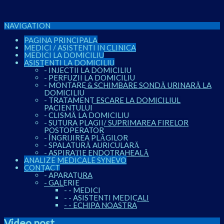
NAVIGATION
PAGINA PRINCIPALA
MEDICI / ASISTENTI IN CLINICA
MEDICI LA DOMICILIU
ASISTENTI LA DOMICILIU
-
INJECTII LA DOMICILIU
-
PERFUZII LA DOMICILIU
-
MONTARE & SCHIMBARE SONDĂ URINARĂ LA
DOMICILIU
-
TRATAMENT ESCARE LA DOMICILIUL
PACIENTULUI
-
CLISMĂ LA DOMICILIU
-
SUTURA PLAGII/ SUPRIMAREA FIRELOR
POSTOPERATOR
-
ÎNGRIJIREA PLĂGILOR
-
SPALATURĂ AURICULARĂ
-
ASPIRAȚIE ENDOTRAHEALĂ
ANALIZE MEDICALE SYNEVO
CONTACT
-
APARATURA
-
GALERIE
-
-
MEDICI
-
-
ASISTENTI MEDICALI
-
-
ECHIPA NOASTRA
Video post