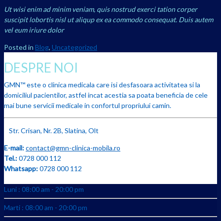
Ut wisi enim ad minim veniam, quis nostrud exerci tation corper
suscipit lobortis nisl ut aliqup ex ea commodo consequat. Duis autem
vel eum iriure dolor
Posted in
Blog
,
Uncategorized
DESPRE NOI
GMN™ este o clinica medicala care isi desfasoara activitatea si la
domiciliul pacientilor, astfel incat acestia sa poata beneficia de cele
mai bune servicii medicale in confortul propriului camin.
Str. Crisan, Nr. 2B, Slatina, Olt
E-mail:
contact@gmn-clinica-mobila.ro
Tel.:
0728 000 112
Whatsapp:
0728 000 112
Luni : 08:00 am - 20:00 pm
Marti : 08:00 am - 20:00 pm