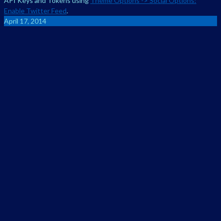
API Keys and Tokens using
Theme Options -> Social Options:
Enable Twitter Feed
.
April 17, 2014