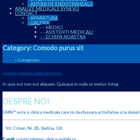
-
ASPIRAȚIE ENDOTRAHEALĂ
ANALIZE MEDICALE SYNEVO
CONTACT
-
APARATURA
-
GALERIE
-
-
MEDICI
-
-
ASISTENTI MEDICALI
-
-
ECHIPA NOASTRA
Category:
Comodo purus sit
Home
»
Categories
Aenean gravida vehicula purus
In quis est non est aliquam. Quisque in nulla ut metus Integ
DESPRE NOI
GMN™ este o clinica medicala care isi desfasoara activitatea si la domicil
Str. Crisan, Nr. 2B, Slatina, Olt
E-mail:
contact@gmn-clinica-mobila.ro