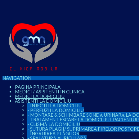
NAVIGATION
PAGINA PRINCIPALA
MEDICI / ASISTENTI IN CLINICA
MEDICI LA DOMICILIU
ASISTENTI LA DOMICILIU
-
INJECTII LA DOMICILIU
-
PERFUZII LA DOMICILIU
-
MONTARE & SCHIMBARE SONDĂ URINARĂ LA DO
-
TRATAMENT ESCARE LA DOMICILIUL PACIENTUL
-
CLISMĂ LA DOMICILIU
-
SUTURA PLAGII/ SUPRIMAREA FIRELOR POSTOP
-
ÎNGRIJIREA PLĂGILOR
-
SPALATURĂ AURICULARĂ